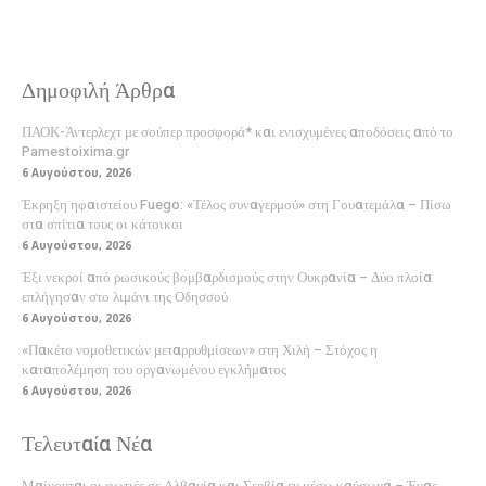
Δημοφιλή Άρθρα
ΠΑΟΚ-Άντερλεχτ με σούπερ προσφορά* και ενισχυμένες αποδόσεις από το
Pamestoixima.gr
6 Αυγούστου, 2026
Έκρηξη ηφαιστείου Fuego: «Τέλος συναγερμού» στη Γουατεμάλα – Πίσω
στα σπίτια τους οι κάτοικοι
6 Αυγούστου, 2026
Έξι νεκροί από ρωσικούς βομβαρδισμούς στην Ουκρανία – Δύο πλοία
επλήγησαν στο λιμάνι της Οδησσού
6 Αυγούστου, 2026
«Πακέτο νομοθετικών μεταρρυθμίσεων» στη Χιλή – Στόχος η
καταπολέμηση του οργανωμένου εγκλήματος
6 Αυγούστου, 2026
Τελευταία Νέα
Μαίνονται οι φωτιές σε Αλβανία και Σερβία εν μέσω καύσωνα – Ένας