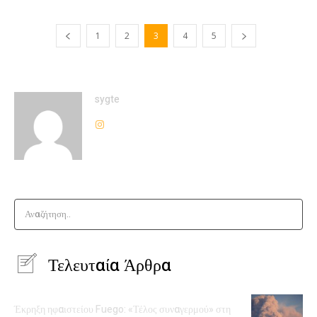
1
2
3
4
5
sygte
Αναζήτηση..
Τελευταία Άρθρα
Έκρηξη ηφαιστείου Fuego: «Τέλος συναγερμού» στη