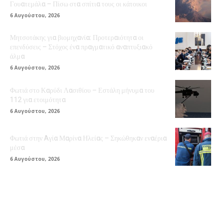
Γουατεμάλα – Πίσω στα σπίτια τους οι κάτοικοι
6 Αυγούστου, 2026
Μητσοτάκης για βιομηχανία: Προτεραιότητα οι
επενδύσεις – Στόχος ένα πραγματικό αναπτυξιακό
άλμα
6 Αυγούστου, 2026
Φωτιά στο Καρύδι Λασιθίου – Εστάλη μήνυμα του
112 για ετοιμότητα
6 Αυγούστου, 2026
Φωτιά στην Aγία Μαρίνα Ηλείας – Σηκώθηκαν εναέρια
μέσα
6 Αυγούστου, 2026