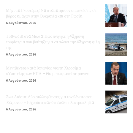
Μήνυμα Γκουτέρες: Να σταματήσουν οι επιθέσεις σε
βάρος αμάχων στην Ουκρανία και στη Ρωσία
6 Αυγούστου, 2026
Τραγωδία στα Μάλια: Πώς πνίγηκε η 42χρονη
τουρίστρια που βούτηξε για να σώσει την 43χρονη φίλη
της
6 Αυγούστου, 2026
Μεντβέντεφ κατά Ιαπωνίας για τη Χιροσίμα:
«Υποτελής των ΗΠΑ – Θα μετατραπεί σε ρόνιν»
6 Αυγούστου, 2026
Άνω Λιόσια: Δύο συλληφθέντες για τον θάνατο του
72χρονου – Ισχυρίστηκαν ότι έπαθε ηλεκτροπληξία
6 Αυγούστου, 2026