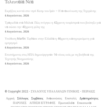
Τελευταία Νέα
Εκρήξεις κοντά στο νησί Κεσμ του Ιράν – Η ανακοίνωση της Τεχεράνης
6 Αυγούστου, 2026
Τραγωδία στα Μάλια: Πώς πνίγηκε η 42χρονη τουρίστρια που βούτηξε για
να σώσει την 43χρονη φίλη της
6 Αυγούστου, 2026
Υπόθεση Marfin: Έφθασε στην Ελλάδα η 46χρονη κατηγορούμενη για
εμπρησμό
6 Αυγούστου, 2026
Επιστήμονες στις ΗΠΑ δημιούργησαν 16 νέους ιούς με τη βοήθεια της
Τεχνητής Νοημοσύνης
6 Αυγούστου, 2026
© Copyright 2022 - ΣΥΛΛΟΓΟΣ ΥΠΑΛΛΗΛΩΝ ΓΕΝΙΚΗΣ - ΠΕΙΡΑΙΩΣ
Αρχική
Σύλλογος
Συμβάσεις
Ανακοινώσεις
Επιστολές
Δραστηριότητες
ΠΑΡΟΧΕΣ
ΑΙΤΗΣΗ ΕΓΓΡΑΦΗΣ
Πρωτοσέλιδα
Επικοινωνία