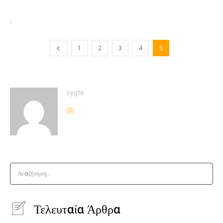
.
1
2
3
4
5
sygte
Αναζήτηση..
Τελευταία Άρθρα