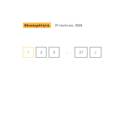
Θέουτα και Μελίγια στην βόρεια ακτή
της Αφρικής
Επικαιρότητα
31 Ιουλίου, 2026
...
1
2
3
27