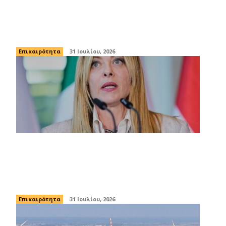
Ισπανία: Ένα χωριό ενώθηκε για να
σώσει μια καστανιά 500 ετών από τις
φλόγες
Επικαιρότητα
31 Ιουλίου, 2026
Μελόνι: «Η αναστολή της συνθήκης
Σένγκεν με την Ισπανία θα διαρκέσει
όσο είναι απαραίτητο»
Επικαιρότητα
31 Ιουλίου, 2026