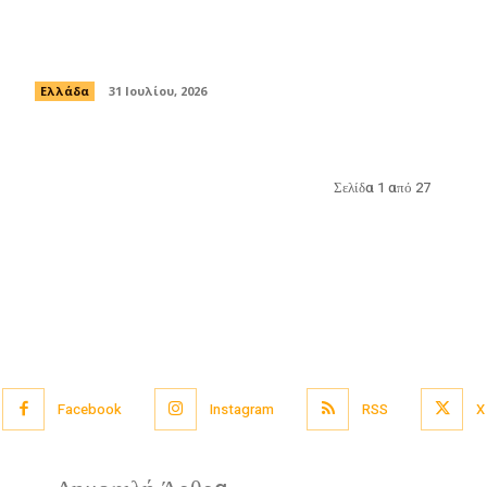
αντίξοες συνθήκες – Οι περιοχές που
βρίσκονται σε «red code»
Ελλάδα
31 Ιουλίου, 2026
Σελίδα 1 από 27
Facebook
Instagram
RSS
X