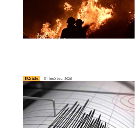
Άλλη μια «πύρινη νύχτα» σε Πόρτο
Γερμενό και Βοιωτία – Σε «Red Code»
το Σάββατο Αττική και Εύβοια
Ελλάδα
31 Ιουλίου, 2026