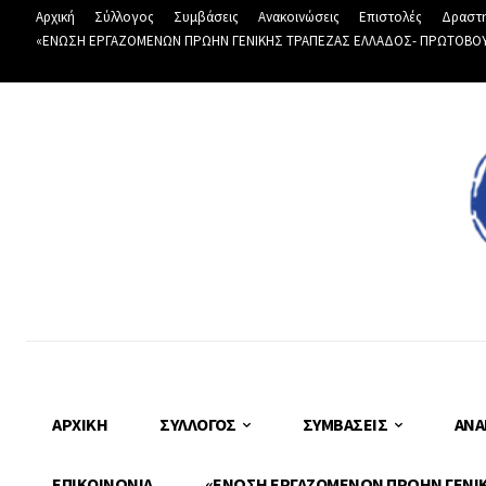
Αρχική
Σύλλογος
Συμβάσεις
Ανακοινώσεις
Επιστολές
Δραστη
«ΕΝΩΣΗ ΕΡΓΑΖΟΜΕΝΩΝ ΠΡΩΗΝ ΓΕΝΙΚΗΣ ΤΡΑΠΕΖΑΣ ΕΛΛΑΔΟΣ- ΠΡΩΤΟΒΟΥΛΙ
ΑΡΧΙΚΉ
ΣΎΛΛΟΓΟΣ
ΣΥΜΒΆΣΕΙΣ
ΑΝΑ
ΕΠΙΚΟΙΝΩΝΊΑ
«ΕΝΩΣΗ ΕΡΓΑΖΟΜΕΝΩΝ ΠΡΩΗΝ ΓΕΝΙΚΗ