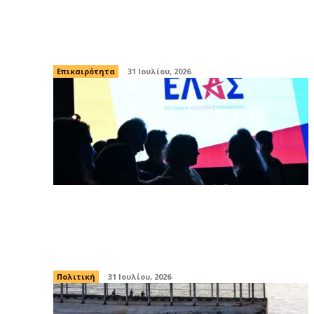
Ιταλία: Σεισμική δόνηση 4,7 βαθμών της
κλίμακας Ρίχτερ, σε μικρή απόσταση
από την Νάπολη
Επικαιρότητα
31 Ιουλίου, 2026
ΕΛ.Α.Σ. για οφειλές κομμάτων σε
τράπεζες: «Να ισχύσει στα κόμματα ό,τι
ισχύει και για τους πολίτες»
Πολιτική
31 Ιουλίου, 2026