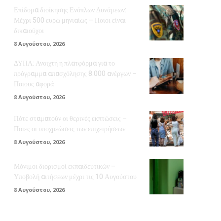
Επίδομα διοίκησης Ενόπλων Δυνάμεων:
Μέχρι 500 ευρώ μηνιαίως – Ποιοι είναι
δικαιούχοι
8 Αυγούστου, 2026
ΔΥΠΑ: Ανοιχτή η πλατφόρμα για το
πρόγραμμα απασχόλησης 8.000 ανέργων –
Ποιους αφορά
8 Αυγούστου, 2026
Πότε σταματούν οι θερινές εκπτώσεις –
Ποιες οι υποχρεώσεις των επιχειρήσεων
8 Αυγούστου, 2026
Μόνιμοι διορισμοί εκπαιδευτικών –
Υποβολή αιτήσεων μέχρι τις 10 Αυγούστου
8 Αυγούστου, 2026