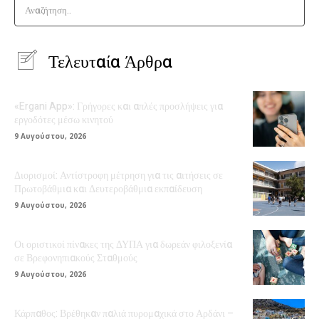
Αναζήτηση..
Τελευταία Άρθρα
«Ergani App»: Γρήγορες και απλές προσλήψεις για
εργοδότες μέσω κινητού
9 Αυγούστου, 2026
Διορισμοί: Αντίστροφη μέτρηση για τις αιτήσεις σε
Πρωτοβάθμια και Δευτεροβάθμια εκπαίδευση
9 Αυγούστου, 2026
Οι οριστικοί πίνακες της ΔΥΠΑ για δωρεάν φιλοξενία
σε Βρεφονηπιακούς Σταθμούς
9 Αυγούστου, 2026
Κάρπαθος: Βρέθηκαν παλιά πυρομαχικά στο Αρδάνι –