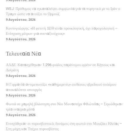
9 Αυγούστου, 2026
WSJ: Πρόθυμος να εγκαταλείψει συμφωνία για τα πυρηνικά με το Ιράν ο
Τραμπ ώστε να ανοίξει το Ορμούζ
9 Αυγούστου, 2026
Κοντογεώργης: «Η φετινή ΔΕΘ είναι προεκλογική, όχι παροχολογική –
Ενίσχυση μέτρων για συνταξιούχους»
9 Αυγούστου, 2026
Τελευταία Νέα
ΑΑΔΕ: Κατασχέθηκαν 1.296 φιάλες παράνομου φρέον σε Κήπους και
Δοϊράνη
9 Αυγούστου, 2026
Η Γερμανία αντιμετωπίζει «καθημερινές» επιθέσεις υβριδικού πολέμου
αποκαλύπτει υπουργός
9 Αυγούστου, 2026
Φωτιά σε χαμηλή βλάστηση στο Νέο Μοναστήρι Φθιώτιδας – Σηκώθηκαν
τρία εναέρια μέσα
9 Αυγούστου, 2026
Ενισχύθηκαν οι πυροσβεστικές δυνάμεις στη φωτιά στο Μουζάκι Ηλείας –
Στη μάχη και Τσέχοι πυροσβέστες