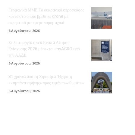
Γερμανικά ΜΜΕ:Το ουκρανικό αεροσκάφος
κοντά στο οποίο βρέθηκε drone με
εκρηκτικά μετέφερε πυρομαχικά
6 Αυγούστου, 2026
Σε λειτουργία η νέα Ενιαία Αίτηση
Ενίσχυσης 2026 μέσω του myAGRO από
την ΑΑΔΕ
6 Αυγούστου, 2026
81 χρόνια από τη Χιροσίμα: Ήχησε η
«καμπάνα ειρήνης» προς τιμήν των θυμάτων
6 Αυγούστου, 2026