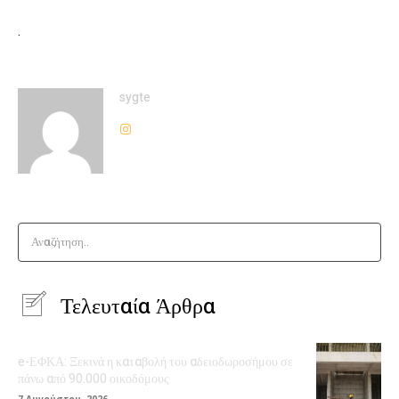
.
sygte
Αναζήτηση..
Τελευταία Άρθρα
e-ΕΦΚΑ: Ξεκινά η καταβολή του αδειοδωροσήμου σε
πάνω από 90.000 οικοδόμους
7 Αυγούστου, 2026