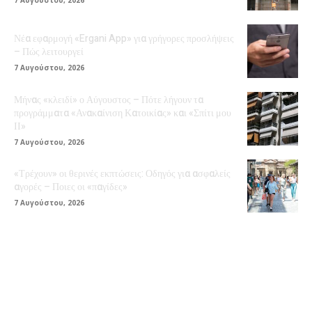
Νέα εφαρμογή «Ergani App» για γρήγορες προσλήψεις
– Πώς λειτουργεί
7 Αυγούστου, 2026
Μήνας «κλειδί» ο Αύγουστος – Πότε λήγουν τα
προγράμματα «Ανακαίνιση Κατοικίας» και «Σπίτι μου
ΙΙ»
7 Αυγούστου, 2026
«Τρέχουν» οι θερινές εκπτώσεις: Οδηγός για ασφαλείς
αγορές – Ποιες οι «παγίδες»
7 Αυγούστου, 2026