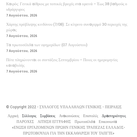
Καιρός: Γενικά αίθριος με τοπικές βροχές στα ορεινά – Έως 38 βαθμούς ο
υδράργυρος
7 Αυγούστου, 2026
Χάρτης πρόβλεψης κινδύνου (7/08): Σε κίτρινο συναγερμό 30 περιοχές της
χώρας
7 Αυγούστου, 2026
Τα πρωτοσέλιδα των εφημερίδων (07 Αυγούστου)
7 Αυγούστου, 2026
Πότε πληρώνονται οι συντάξεις Σεπτεμβρίου – Ποιες οι ημερομηνίες
καταβολής
7 Αυγούστου, 2026
© Copyright 2022 - ΣΥΛΛΟΓΟΣ ΥΠΑΛΛΗΛΩΝ ΓΕΝΙΚΗΣ - ΠΕΙΡΑΙΩΣ
Αρχική
Σύλλογος
Συμβάσεις
Ανακοινώσεις
Επιστολές
Δραστηριότητες
ΠΑΡΟΧΕΣ
ΑΙΤΗΣΗ ΕΓΓΡΑΦΗΣ
Πρωτοσέλιδα
Επικοινωνία
«ΕΝΩΣΗ ΕΡΓΑΖΟΜΕΝΩΝ ΠΡΩΗΝ ΓΕΝΙΚΗΣ ΤΡΑΠΕΖΑΣ ΕΛΛΑΔΟΣ-
ΠΡΩΤΟΒΟΥΛΙΑ ΓΙΑ ΤΗΝ ΕΚΚΑΘΑΡΙΣΗ ΤΟΥ ΤΑΠΓΤΕ»