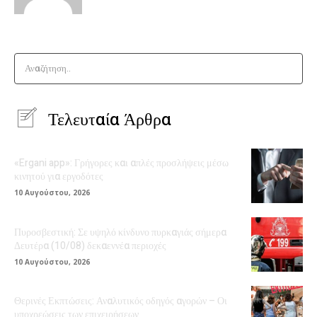
Αναζήτηση..
Τελευταία Άρθρα
«Ergani app»: Γρήγορες και απλές προσλήψεις μέσω
κινητού για εργοδότες
10 Αυγούστου, 2026
Πυροσβεστική: Σε υψηλό κίνδυνο πυρκαγιάς σήμερα
Δευτέρα (10/08) δεκαεννέα περιοχές
10 Αυγούστου, 2026
Θερινές Εκπτώσεις: Αναλυτικός οδηγός αγορών – Οι
υποχρεώσεις των επιχειρήσεων